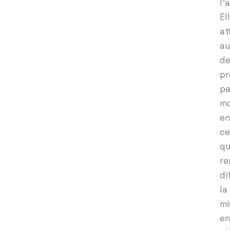
l’
El
at
au
de
pr
pa
mo
en
ce
qu
re
dif
la
mi
en