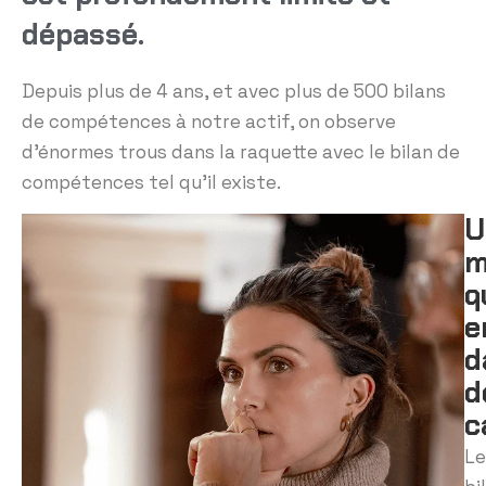
dépassé.
Depuis plus de 4 ans, et avec plus de 500 bilans
de compétences à notre actif, on observe
d’énormes trous dans la raquette avec le bilan de
compétences tel qu’il existe.
U
m
q
e
d
d
c
Le