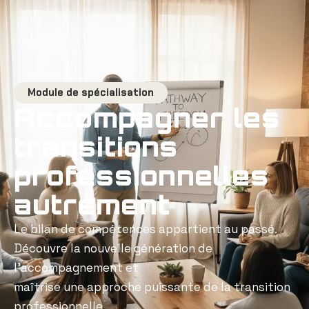
Module de spécialisation
Accompagner les
transitions
professionnelles
autrement
Le bilan de compétences appartient au passé.
Découvre la nouvelle génération de
l’accompagnement et
maîtrise une approche puissante de la transition
professionnelle