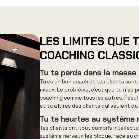
LES LIMITES QUE 
COACHING CLASSI
Tu te perds dans la masse
Tu es un bon coach et tes clients sont 
mieux
.
Le problème, c’est que tu n’as pa
coaching comme tous les autres
. Résu
et tu attires des clients qui veulent du 
Tu te heurtes au système n
Tes clients ont tout compris intellectue
système nerveux les bloque
.
Face au c