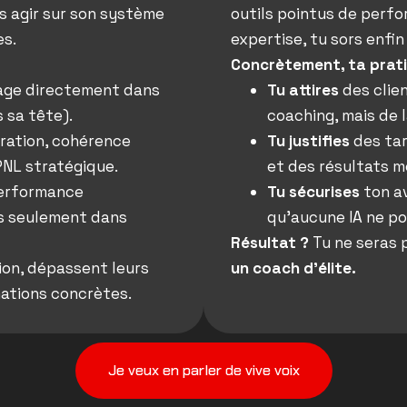
s agir sur son système
outils pointus de perf
es.
expertise, tu sors enfin
Concrètement, ta prati
cage directement dans
Tu attires
des clie
 sa tête).
coaching, mais de 
iration, cohérence
Tu justifies
des tar
PNL stratégique.
et des résultats m
performance
Tu sécurises
ton a
s seulement dans
qu’aucune IA ne po
Résultat ?
Tu ne seras 
tion, dépassent leurs
un coach d’élite.
ations concrètes.
Je veux en parler de vive voix