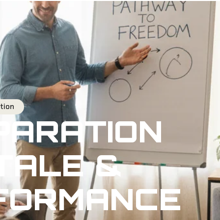
Les Ressources
Les Formations
tion
PARATION
TALE &
FORMANCE