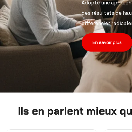
Adopte une
approch
des résultats de haut
différencier radical
En savoir plus
Ils en parlent mieux q