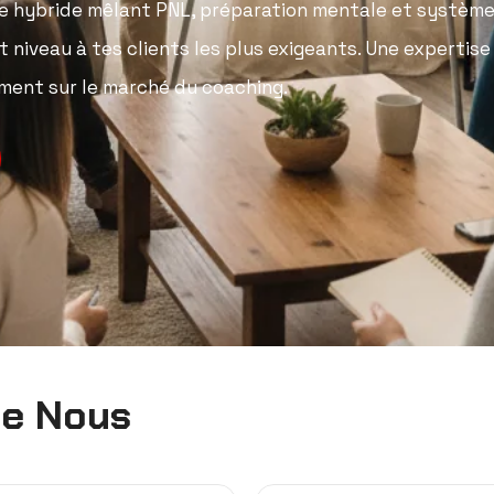
e hybride
mêlant PNL, préparation mentale et système 
 niveau à tes clients les plus exigeants
.
Une expertise
ement sur le marché du coaching.
ue Nous