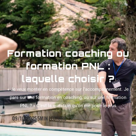
Formation coaching ou
formation PNL :
laquelle choisir ?
« Je veux monter en compétence sur l’accompagnement. Je
pars sur une formation en coaching, ou sur une formation
PNL ? » C’est la question qu’on me pose le plus
09/10/2025
5MIN LECTURE